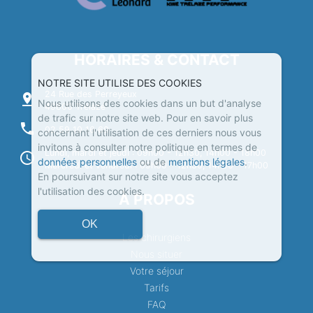
HORAIRES & CONTACT
NOTRE SITE UTILISE DES COOKIES
24 Rue des Perreyeux
pin_drop
Nous utilisons des cookies dans un but d'analyse
49800 Trélazé
de trafic sur notre site web. Pour en savoir plus
phone
02 59 10 16 60
concernant l'utilisation de ces derniers nous vous
invitons à consulter notre politique en termes de
Lundi, mardi et jeudi : 09h00 - 12h30, 14h00 - 18h00
schedule
données personnelles
ou de
mentions légales
.
Mercredi et vendredi : 09h00 - 12h30, 14h00 - 17h00
En poursuivant sur notre site vous acceptez
l'utilisation des cookies.
À PROPOS
OK
Les chirurgiens
Nous situer
Votre séjour
Tarifs
FAQ